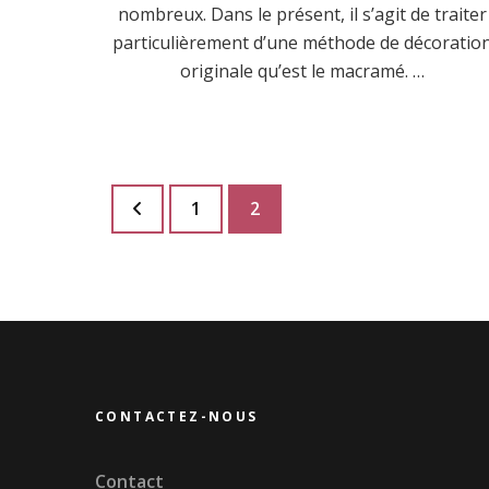
nombreux. Dans le présent, il s’agit de traiter
particulièrement d’une méthode de décoratio
originale qu’est le macramé. …
Pagination
Page
Page
1
2
des
publications
CONTACTEZ-NOUS
Contact