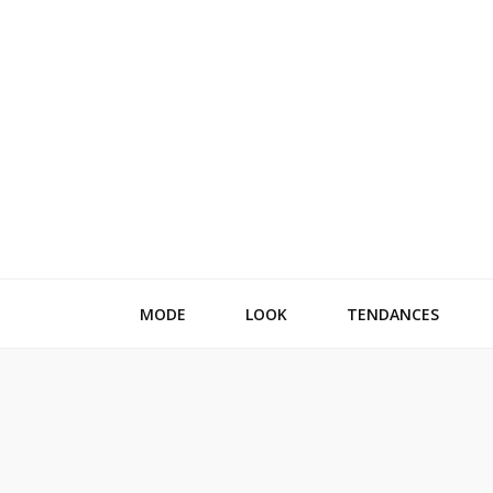
Reference li
parce que chaque détail compte
MODE
LOOK
TENDANCES