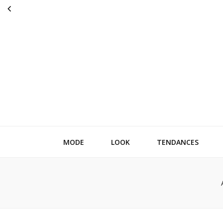
Reference li
parce que chaque détail compte
MODE
LOOK
TENDANCES